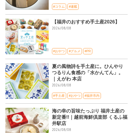
#コラム
#連載
【福井のおすすめ手土産2026】
2026/08/08
#おやつ
#グルメ
#PR
夏の風物詩を手土産に。ひんやり
つるりん食感の「水かんてん」。
｜えがわ 本店
2026/08/08
#手土産
#おやつ
#福井市内
海の幸の旨味たっぷり 福井土産の
新定番!!｜越前海鮮倶楽部 くるふ福
井駅店
2026/08/08