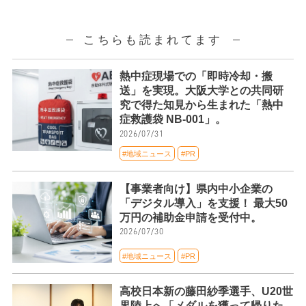
こちらも読まれてます
熱中症現場での「即時冷却・搬
送」を実現。大阪大学との共同研
究で得た知見から生まれた「熱中
症救護袋 NB-001」。
2026/07/31
#地域ニュース
#PR
【事業者向け】県内中小企業の
「デジタル導入」を支援！ 最大50
万円の補助金申請を受付中。
2026/07/30
#地域ニュース
#PR
高校日本新の藤田紗季選手、U20世
界陸上へ「メダルを獲って帰りた