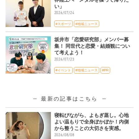
い」
2026/07/24
#スポーツ
#地域ニュース
坂井市「恋愛研究部」メンバー募
集！ 同世代と恋愛・結婚観につい
て考えよう！
2026/07/23
#イベント
#地域ニュース
#PR
最新の記事はこちら
寝転びながら、よもぎ蒸し。心地
よい温もりで全身ぽかぽか！内側
から整うことの大切さを実感。
2026/08/08