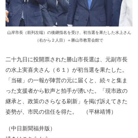
山岸市長（前列左端）の後継指名を受け、初当選を果たした水上さん
（右から２人目）＝勝山市教育会館で
二十九日に投開票された勝山市長選は、元副市長
の水上実喜夫さん（６１）が初当選を果たした。
「当確」の一報が陣営の元に届くと、続々と集ま
った支援者から歓声と拍手が湧いた。「現市政の
継承と、政策のさらなる刷新」を掲げ訴えてきた
姿勢が、市民の信任を得た。 （平林靖博）
（中日新聞福井版）