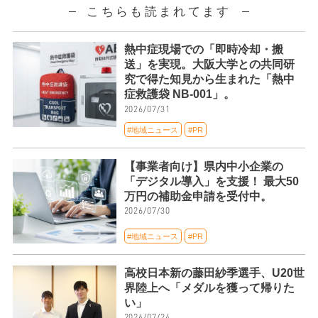
こちらも読まれてます
熱中症現場での「即時冷却・搬
送」を実現。大阪大学との共同研
究で得た知見から生まれた「熱中
症救護袋 NB-001」。
2026/07/31
#地域ニュース
#PR
【事業者向け】県内中小企業の
「デジタル導入」を支援！ 最大50
万円の補助金申請を受付中。
2026/07/30
#地域ニュース
#PR
高校日本新の藤田紗季選手、U20世
界陸上へ「メダルを獲って帰りた
い」
2026/07/24