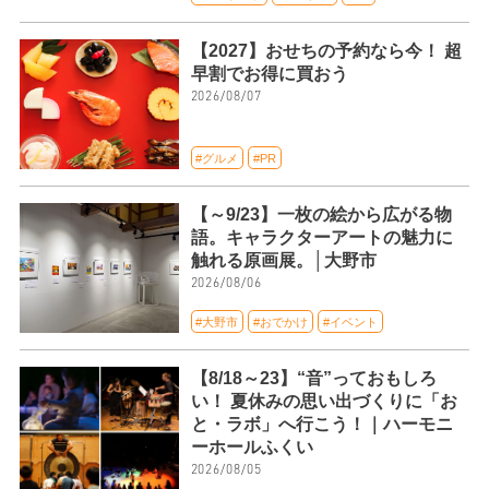
【2027】おせちの予約なら今！ 超
早割でお得に買おう
2026/08/07
#グルメ
#PR
【～9/23】一枚の絵から広がる物
語。キャラクターアートの魅力に
触れる原画展。│大野市
2026/08/06
#大野市
#おでかけ
#イベント
【8/18～23】“音”っておもしろ
い！ 夏休みの思い出づくりに「お
と・ラボ」へ行こう！｜ハーモニ
ーホールふくい
2026/08/05