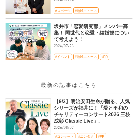
#スポーツ
#地域ニュース
坂井市「恋愛研究部」メンバー募
集！ 同世代と恋愛・結婚観につい
て考えよう！
2026/07/23
#イベント
#地域ニュース
#PR
最新の記事はこちら
【9/3】明治安田生命が贈る、人気
シリーズが福井に！「愛と平和の
チャリティーコンサート2026 三枝
成彰 Classic Live」。
2026/08/07
#コンサート
#エンタメ
#PR