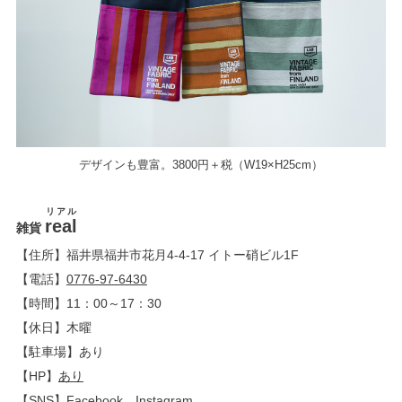
デザインも豊富。3800円＋税（W19×H25cm）
リアル
real
雑貨
【住所】福井県福井市花月4-4-17 イトー硝ビル1F
【電話】
0776-97-6430
【時間】11：00～17：30
【休日】木曜
【駐車場】あり
【HP】
あり
【SNS】
Facebook
Instagram