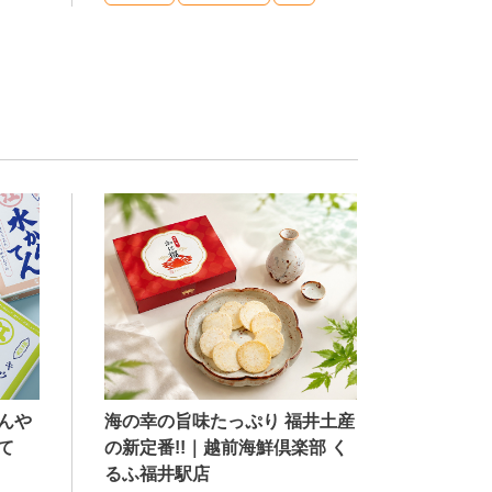
海の幸の旨味たっぷり 福井土産
んや
の新定番!!｜越前海鮮倶楽部 く
て
るふ福井駅店