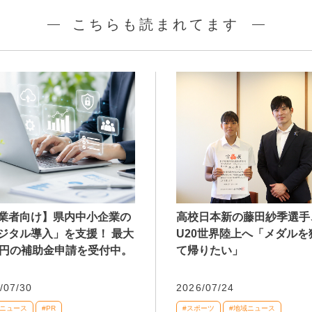
こちらも読まれてます
業者向け】県内中小企業の
高校日本新の藤田紗季選手
ジタル導入」を支援！ 最大
U20世界陸上へ「メダルを
万円の補助金申請を受付中。
て帰りたい」
/07/30
2026/07/24
域ニュース
#PR
#スポーツ
#地域ニュース