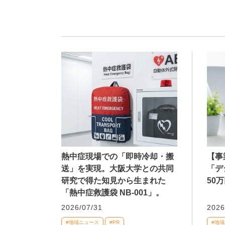
熱中症現場での「即時冷却・搬
【事
送」を実現。大阪大学との共同
「デ
研究で得た知見から生まれた
50
「熱中症救護袋 NB-001」。
2026/07/31
2026
#地域ニュース
#PR
#地