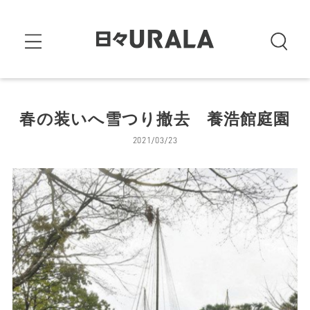
春の装いへ雪つり撤去 養浩館庭園
2021/03/23