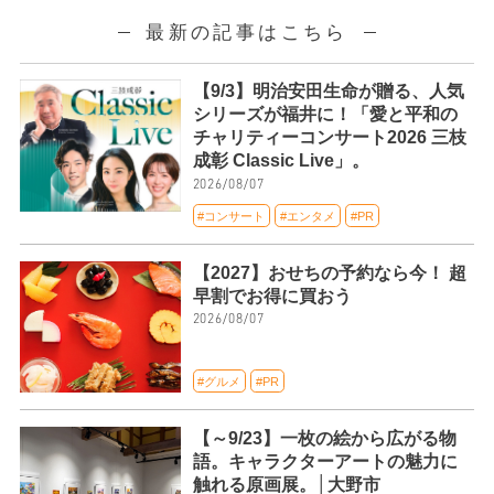
最新の記事はこちら
【9/3】明治安田生命が贈る、人気
シリーズが福井に！「愛と平和の
チャリティーコンサート2026 三枝
成彰 Classic Live」。
2026/08/07
#コンサート
#エンタメ
#PR
【2027】おせちの予約なら今！ 超
早割でお得に買おう
2026/08/07
#グルメ
#PR
【～9/23】一枚の絵から広がる物
語。キャラクターアートの魅力に
触れる原画展。│大野市