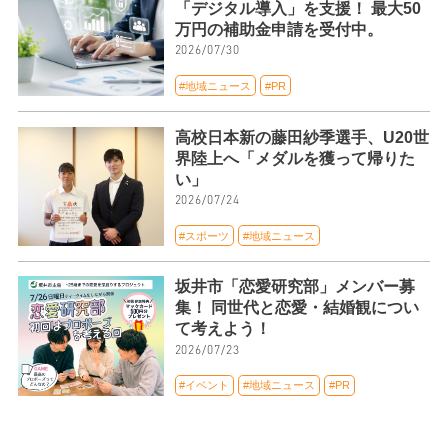
「デジタル導入」を支援！ 最大50
万円の補助金申請を受付中。
2026/07/30
#地域ニュース
#PR
高校日本新の藤田紗季選手、U20世
界陸上へ「メダルを獲って帰りた
い」
2026/07/24
#スポーツ
#地域ニュース
坂井市「恋愛研究部」メンバー募
集！ 同世代と恋愛・結婚観につい
て考えよう！
2026/07/23
#イベント
#地域ニュース
#PR