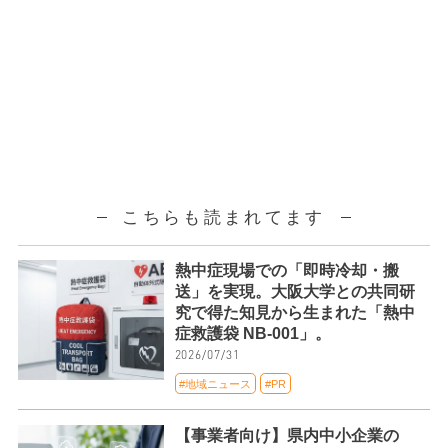
こちらも読まれてます
熱中症現場での「即時冷却・搬
送」を実現。大阪大学との共同研
究で得た知見から生まれた「熱中
症救護袋 NB-001」。
2026/07/31
#地域ニュース
#PR
【事業者向け】県内中小企業の