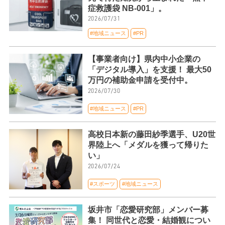
症救護袋 NB-001」。
2026/07/31
#地域ニュース
#PR
【事業者向け】県内中小企業の
「デジタル導入」を支援！ 最大50
万円の補助金申請を受付中。
2026/07/30
#地域ニュース
#PR
高校日本新の藤田紗季選手、U20世
界陸上へ「メダルを獲って帰りた
い」
2026/07/24
#スポーツ
#地域ニュース
坂井市「恋愛研究部」メンバー募
集！ 同世代と恋愛・結婚観につい