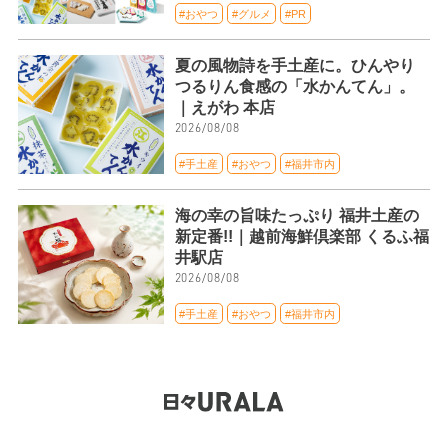
#おやつ
#グルメ
#PR
夏の風物詩を手土産に。ひんやり
つるりん食感の「水かんてん」。
｜えがわ 本店
2026/08/08
#手土産
#おやつ
#福井市内
海の幸の旨味たっぷり 福井土産の
新定番!!｜越前海鮮倶楽部 くるふ福
井駅店
2026/08/08
#手土産
#おやつ
#福井市内