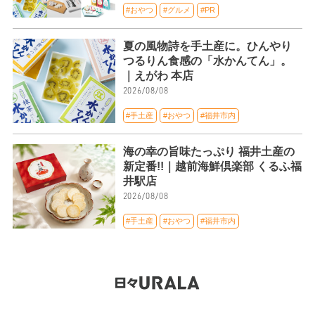
#おやつ
#グルメ
#PR
夏の風物詩を手土産に。ひんやり
つるりん食感の「水かんてん」。
｜えがわ 本店
2026/08/08
#手土産
#おやつ
#福井市内
海の幸の旨味たっぷり 福井土産の
新定番!!｜越前海鮮倶楽部 くるふ福
井駅店
2026/08/08
#手土産
#おやつ
#福井市内