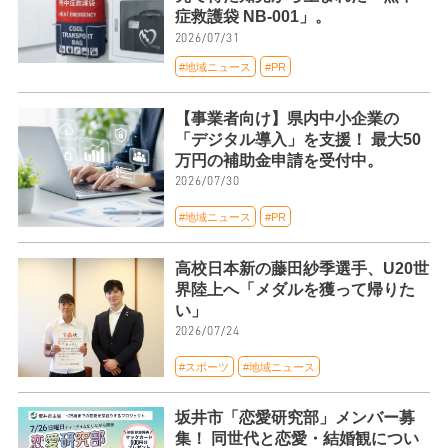
症救護袋 NB-001」。
2026/07/31
#地域ニュース
#PR
【事業者向け】県内中小企業の
「デジタル導入」を支援！ 最大50
万円の補助金申請を受付中。
2026/07/30
#地域ニュース
#PR
高校日本新の藤田紗季選手、U20世
界陸上へ「メダルを獲って帰りた
い」
2026/07/24
#スポーツ
#地域ニュース
坂井市「恋愛研究部」メンバー募
集！ 同世代と恋愛・結婚観につい