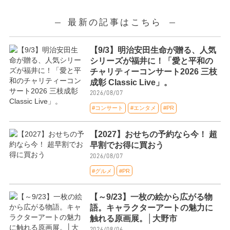
最新の記事はこちら
【9/3】明治安田生命が贈る、人気
シリーズが福井に！「愛と平和の
チャリティーコンサート2026 三枝
成彰 Classic Live」。
2026/08/07
#コンサート
#エンタメ
#PR
【2027】おせちの予約なら今！ 超
早割でお得に買おう
2026/08/07
#グルメ
#PR
【～9/23】一枚の絵から広がる物
語。キャラクターアートの魅力に
触れる原画展。│大野市
2026/08/06