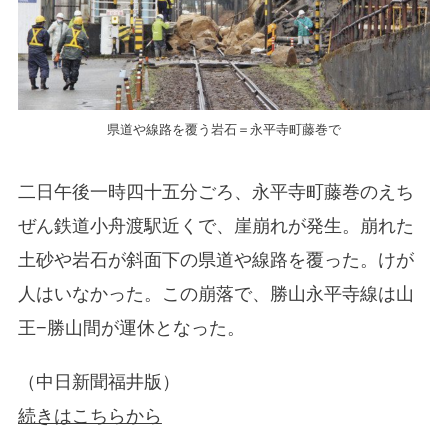
県道や線路を覆う岩石＝永平寺町藤巻で
二日午後一時四十五分ごろ、永平寺町藤巻のえち
ぜん鉄道小舟渡駅近くで、崖崩れが発生。崩れた
土砂や岩石が斜面下の県道や線路を覆った。けが
人はいなかった。この崩落で、勝山永平寺線は山
王−勝山間が運休となった。
（中日新聞福井版）
続きはこちらから