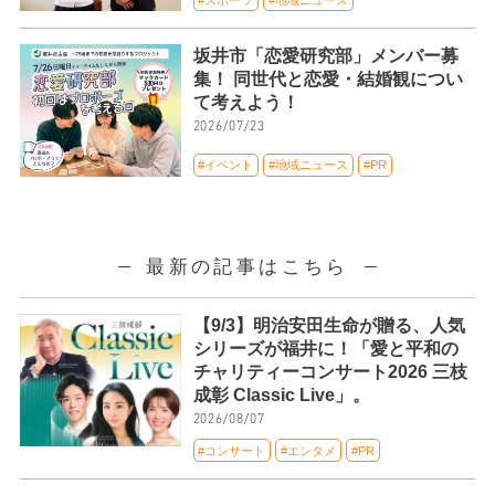
坂井市「恋愛研究部」メンバー募
集！ 同世代と恋愛・結婚観につい
て考えよう！
2026/07/23
#イベント
#地域ニュース
#PR
最新の記事はこちら
【9/3】明治安田生命が贈る、人気
シリーズが福井に！「愛と平和の
チャリティーコンサート2026 三枝
成彰 Classic Live」。
2026/08/07
#コンサート
#エンタメ
#PR