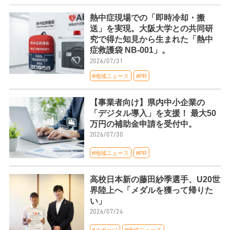
熱中症現場での「即時冷却・搬
送」を実現。大阪大学との共同研
究で得た知見から生まれた「熱中
症救護袋 NB-001」。
2026/07/31
#地域ニュース
#PR
【事業者向け】県内中小企業の
「デジタル導入」を支援！ 最大50
万円の補助金申請を受付中。
2026/07/30
#地域ニュース
#PR
高校日本新の藤田紗季選手、U20世
界陸上へ「メダルを獲って帰りた
い」
2026/07/24
#スポーツ
#地域ニュース