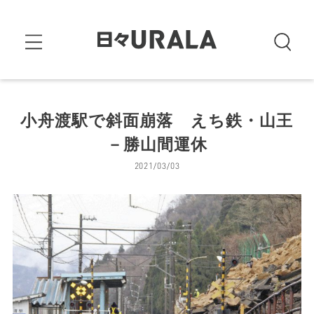
小舟渡駅で斜面崩落 えち鉄・山王
－勝山間運休
2021/03/03