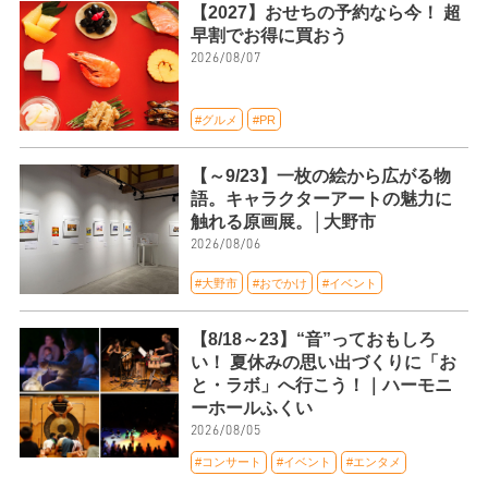
【2027】おせちの予約なら今！ 超
早割でお得に買おう
2026/08/07
#グルメ
#PR
【～9/23】一枚の絵から広がる物
語。キャラクターアートの魅力に
触れる原画展。│大野市
2026/08/06
#大野市
#おでかけ
#イベント
【8/18～23】“音”っておもしろ
い！ 夏休みの思い出づくりに「お
と・ラボ」へ行こう！｜ハーモニ
ーホールふくい
2026/08/05
#コンサート
#イベント
#エンタメ