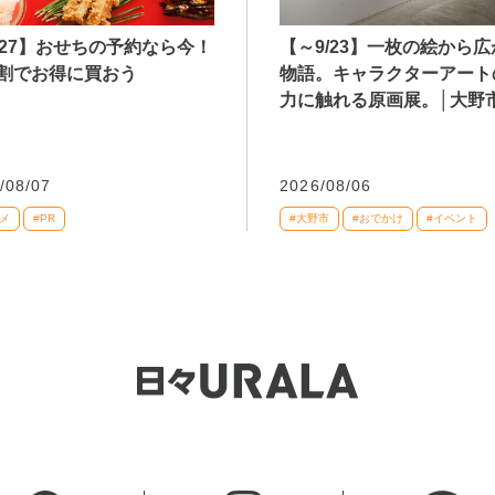
027】おせちの予約なら今！
【～9/23】一枚の絵から
割でお得に買おう
物語。キャラクターアート
力に触れる原画展。│大野
/08/07
2026/08/06
メ
#PR
#大野市
#おでかけ
#イベント