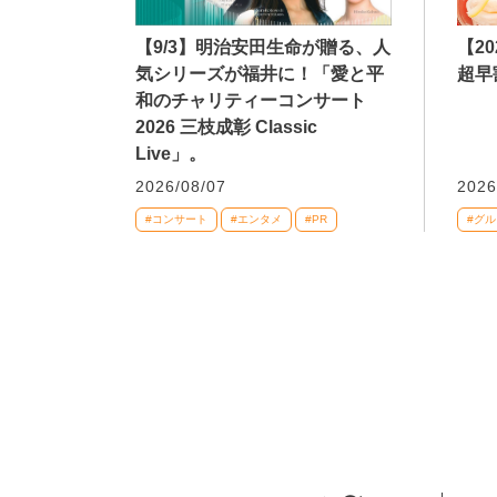
【9/3】明治安田生命が贈る、人
【2
気シリーズが福井に！「愛と平
超早
和のチャリティーコンサート
2026 三枝成彰 Classic
Live」。
2026/08/07
2026
#コンサート
#エンタメ
#PR
#グル