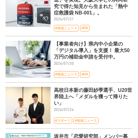
究で得た知見から生まれた「熱中
症救護袋 NB-001」。
2026/07/31
#地域ニュース
#PR
【事業者向け】県内中小企業の
「デジタル導入」を支援！ 最大50
万円の補助金申請を受付中。
2026/07/30
#地域ニュース
#PR
高校日本新の藤田紗季選手、U20世
界陸上へ「メダルを獲って帰りた
い」
2026/07/24
#スポーツ
#地域ニュース
坂井市「恋愛研究部」メンバー募