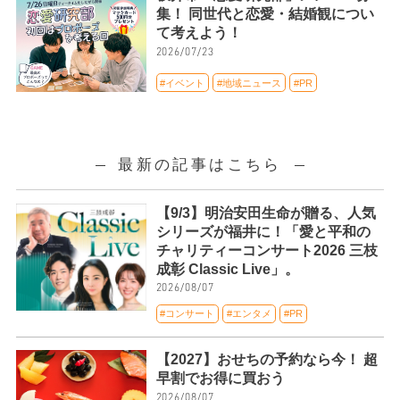
集！ 同世代と恋愛・結婚観につい
て考えよう！
2026/07/23
#イベント
#地域ニュース
#PR
最新の記事はこちら
【9/3】明治安田生命が贈る、人気
シリーズが福井に！「愛と平和の
チャリティーコンサート2026 三枝
成彰 Classic Live」。
2026/08/07
#コンサート
#エンタメ
#PR
【2027】おせちの予約なら今！ 超
早割でお得に買おう
2026/08/07