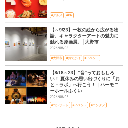
#グルメ
#PR
【～9/23】一枚の絵から広がる物
語。キャラクターアートの魅力に
触れる原画展。│大野市
2026/08/06
#大野市
#おでかけ
#イベント
【8/18～23】“音”っておもしろ
い！ 夏休みの思い出づくりに「お
と・ラボ」へ行こう！｜ハーモニ
ーホールふくい
2026/08/05
#コンサート
#イベント
#エンタメ