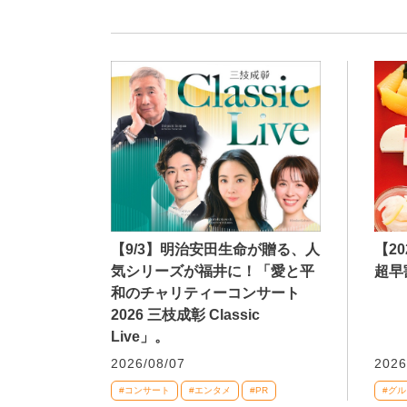
【9/3】明治安田生命が贈る、人
【2
気シリーズが福井に！「愛と平
超早
和のチャリティーコンサート
2026 三枝成彰 Classic
Live」。
2026/08/07
2026
#コンサート
#エンタメ
#PR
#グル