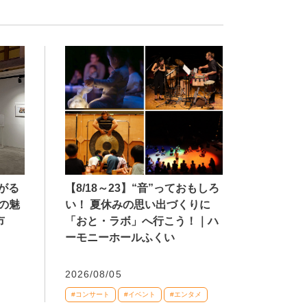
【8/18～23】“音”っておもしろ
広がる
い！ 夏休みの思い出づくりに
の魅
「おと・ラボ」へ行こう！｜ハ
市
ーモニーホールふくい
2026/08/05
#コンサート
#イベント
#エンタメ