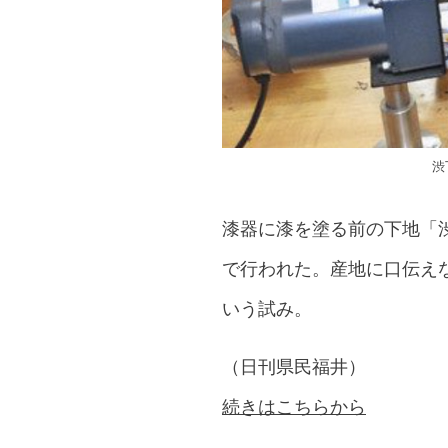
渋
漆器に漆を塗る前の下地「
で行われた。産地に口伝え
いう試み。
（日刊県民福井）
続きはこちらから