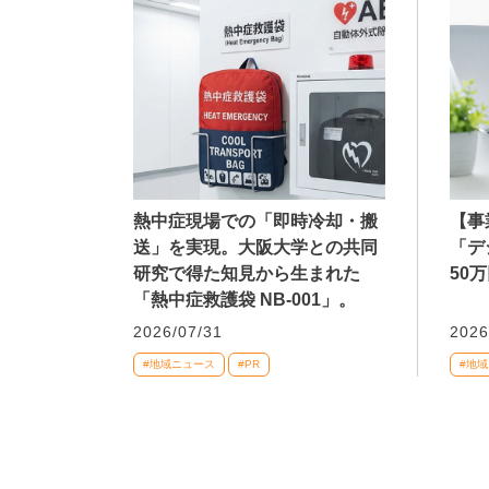
熱中症現場での「即時冷却・搬
【事
送」を実現。大阪大学との共同
「デ
研究で得た知見から生まれた
50
「熱中症救護袋 NB-001」。
2026/07/31
2026
#地域ニュース
#PR
#地