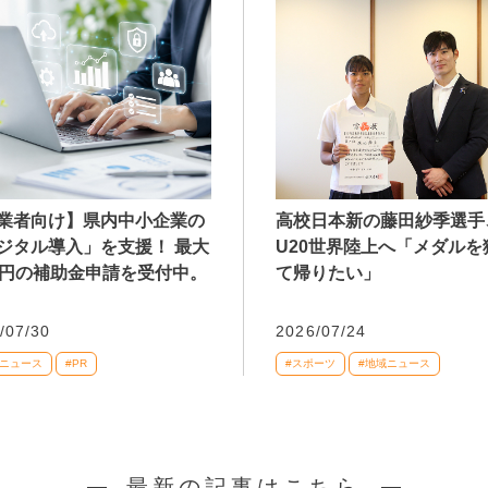
業者向け】県内中小企業の
高校日本新の藤田紗季選手
ジタル導入」を支援！ 最大
U20世界陸上へ「メダルを
万円の補助金申請を受付中。
て帰りたい」
/07/30
2026/07/24
域ニュース
#PR
#スポーツ
#地域ニュース
最新の記事はこちら