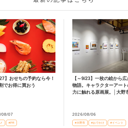
027】おせちの予約なら今！
【～9/23】一枚の絵から
割でお得に買おう
物語。キャラクターアート
力に触れる原画展。│大野
/08/07
2026/08/06
メ
#PR
#大野市
#おでかけ
#イベント