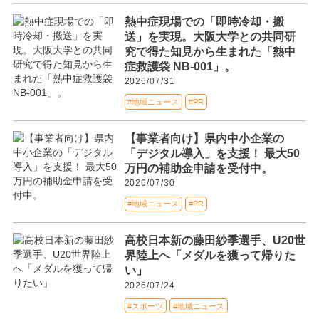
熱中症現場での「即時冷却・搬
送」を実現。大阪大学との共同研
究で得た知見から生まれた「熱中
症救護袋 NB-001」。
2026/07/31
#地域ニュース
#PR
【事業者向け】県内中小企業の
「デジタル導入」を支援！ 最大50
万円の補助金申請を受付中。
2026/07/30
#地域ニュース
#PR
高校日本新の藤田紗季選手、U20世
界陸上へ「メダルを獲って帰りた
い」
2026/07/24
#スポーツ
#地域ニュース