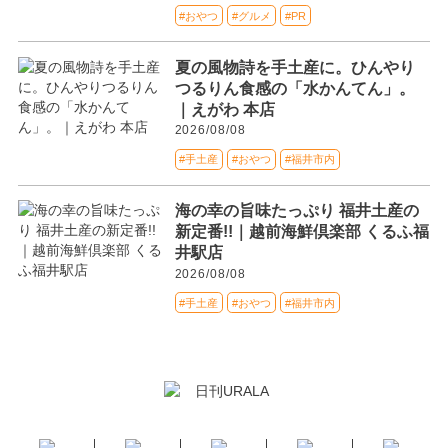
#おやつ
#グルメ
#PR
夏の風物詩を手土産に。ひんやり
つるりん食感の「水かんてん」。
｜えがわ 本店
2026/08/08
#手土産
#おやつ
#福井市内
海の幸の旨味たっぷり 福井土産の
新定番!!｜越前海鮮倶楽部 くるふ福
井駅店
2026/08/08
#手土産
#おやつ
#福井市内