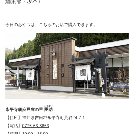
編集部・坂本）
今日のおやつは、こちらのお店で購入できます。
だん
すけ
永平寺胡麻豆腐の里
團
助
【住所】福井県吉田郡永平寺町荒谷24-7-1
【電話】
0776-63-3663
【時間】10:00～16:00