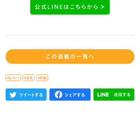
#おやつ
#連載
#奥越