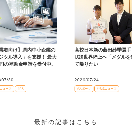
業者向け】県内中小企業の
高校日本新の藤田紗季選手
ジタル導入」を支援！ 最大
U20世界陸上へ「メダルを
万円の補助金申請を受付中。
て帰りたい」
/07/30
2026/07/24
域ニュース
#PR
#スポーツ
#地域ニュース
最新の記事はこちら