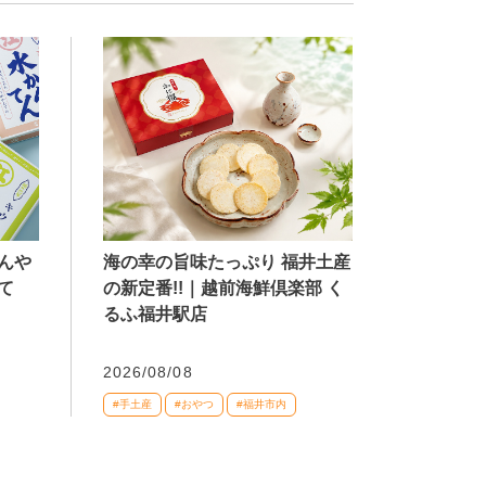
海の幸の旨味たっぷり 福井土産
んや
の新定番!!｜越前海鮮倶楽部 く
て
るふ福井駅店
2026/08/08
#手土産
#おやつ
#福井市内