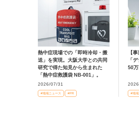
熱中症現場での「即時冷却・搬
【事
送」を実現。大阪大学との共同
「デ
研究で得た知見から生まれた
50
「熱中症救護袋 NB-001」。
2026/07/31
2026
#地域ニュース
#PR
#地