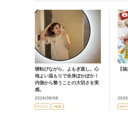
寝転びながら、よもぎ蒸し。心
【福
地よい温もりで全身ぽかぽか！
内側から整うことの大切さを実
感。
2026/08/08
2026
#コラム
#連載
#おや