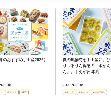
井のおすすめ手土産2026】
夏の風物詩を手土産に。ひ
りつるりん食感の「水かん
ん」。｜えがわ 本店
/08/08
2026/08/08
つ
#グルメ
#PR
#手土産
#おやつ
#福井市内