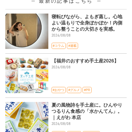
最新の記事はこちら
寝転びながら、よもぎ蒸し。心地
よい温もりで全身ぽかぽか！内側
から整うことの大切さを実感。
2026/08/08
#コラム
#連載
【福井のおすすめ手土産2026】
2026/08/08
#おやつ
#グルメ
#PR
夏の風物詩を手土産に。ひんやり
つるりん食感の「水かんてん」。
｜えがわ 本店
2026/08/08