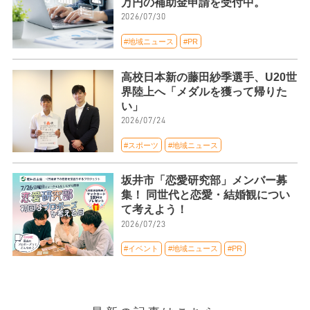
万円の補助金申請を受付中。
2026/07/30
#地域ニュース
#PR
高校日本新の藤田紗季選手、U20世
界陸上へ「メダルを獲って帰りた
い」
2026/07/24
#スポーツ
#地域ニュース
坂井市「恋愛研究部」メンバー募
集！ 同世代と恋愛・結婚観につい
て考えよう！
2026/07/23
#イベント
#地域ニュース
#PR