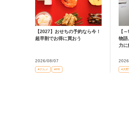
【2027】おせちの予約なら今！
【～
超早割でお得に買おう
物語
力に
2026/08/07
2026
#グルメ
#PR
#大野