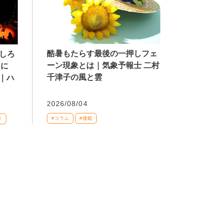
酷暑もたらす最後の一押しフェ
もしろ
ーン現象とは｜気象予報士 二村
りに
千津子の風と雲
｜ハ
2026/08/04
#コラム
#連載
メ