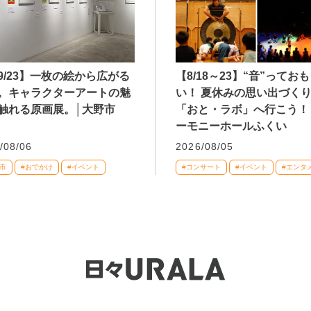
9/23】一枚の絵から広がる
【8/18～23】“音”ってお
。キャラクターアートの魅
い！ 夏休みの思い出づく
触れる原画展。│大野市
「おと・ラボ」へ行こう！
ーモニーホールふくい
/08/06
2026/08/05
市
#おでかけ
#イベント
#コンサート
#イベント
#エンタ