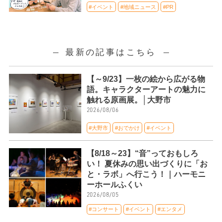
#イベント
#地域ニュース
#PR
最新の記事はこちら
【～9/23】一枚の絵から広がる物
語。キャラクターアートの魅力に
触れる原画展。│大野市
2026/08/06
#大野市
#おでかけ
#イベント
【8/18～23】“音”っておもしろ
い！ 夏休みの思い出づくりに「お
と・ラボ」へ行こう！｜ハーモニ
ーホールふくい
2026/08/05
#コンサート
#イベント
#エンタメ