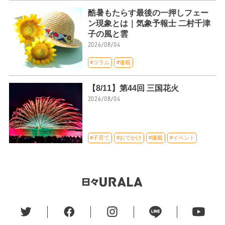
酷暑もたらす最後の一押しフェー
ン現象とは｜気象予報士 二村千津
子の風と雲
2026/08/04
#コラム
#連載
【8/11】第44回 三国花火
2026/08/04
#子育て
#おでかけ
#連載
#イベント