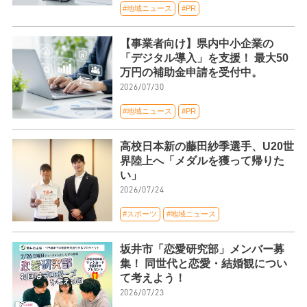
#地域ニュース
#PR
【事業者向け】県内中小企業の
「デジタル導入」を支援！ 最大50
万円の補助金申請を受付中。
2026/07/30
#地域ニュース
#PR
高校日本新の藤田紗季選手、U20世
界陸上へ「メダルを獲って帰りた
い」
2026/07/24
#スポーツ
#地域ニュース
坂井市「恋愛研究部」メンバー募
集！ 同世代と恋愛・結婚観につい
て考えよう！
2026/07/23