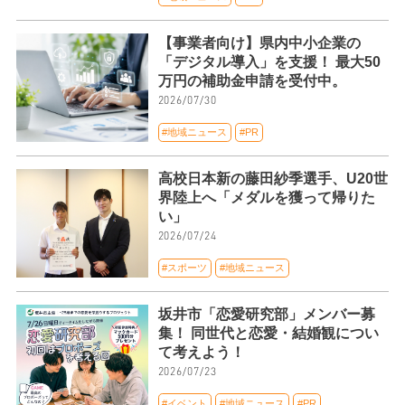
【事業者向け】県内中小企業の
「デジタル導入」を支援！ 最大50
万円の補助金申請を受付中。
2026/07/30
#地域ニュース
#PR
高校日本新の藤田紗季選手、U20世
界陸上へ「メダルを獲って帰りた
い」
2026/07/24
#スポーツ
#地域ニュース
坂井市「恋愛研究部」メンバー募
集！ 同世代と恋愛・結婚観につい
て考えよう！
2026/07/23
#イベント
#地域ニュース
#PR