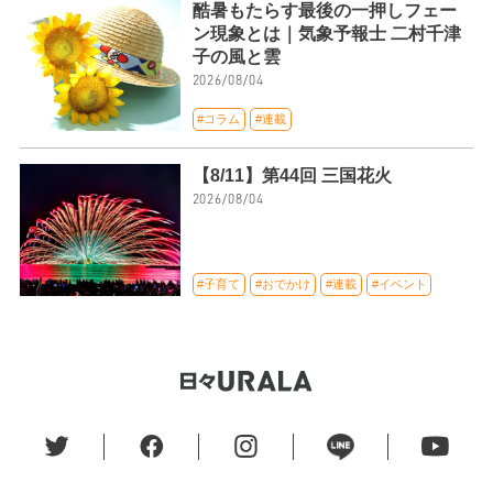
酷暑もたらす最後の一押しフェー
ン現象とは｜気象予報士 二村千津
子の風と雲
2026/08/04
#コラム
#連載
【8/11】第44回 三国花火
2026/08/04
#子育て
#おでかけ
#連載
#イベント