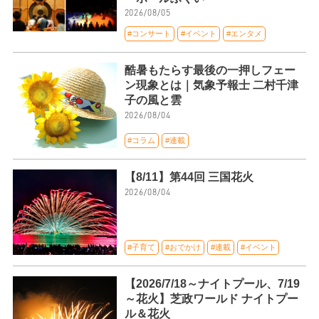
2026/08/05
#コンサート
#イベント
#エンタメ
酷暑もたらす最後の一押しフェー
ン現象とは｜気象予報士 二村千津
子の風と雲
2026/08/04
#コラム
#連載
【8/11】第44回 三国花火
2026/08/04
#子育て
#おでかけ
#連載
#イベント
【2026/7/18～ナイトプール、7/19
～花火】芝政ワールド ナイトプー
ル＆花火