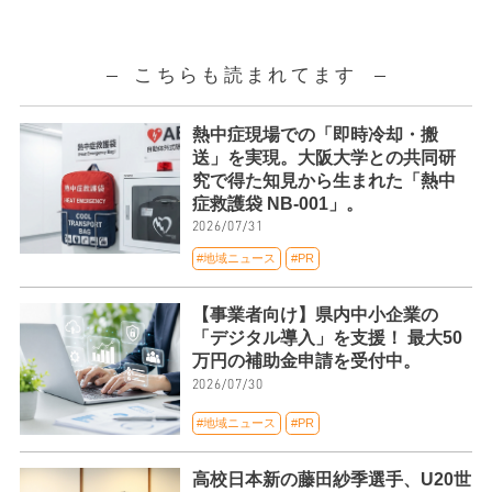
こちらも読まれてます
熱中症現場での「即時冷却・搬
送」を実現。大阪大学との共同研
究で得た知見から生まれた「熱中
症救護袋 NB-001」。
2026/07/31
#地域ニュース
#PR
【事業者向け】県内中小企業の
「デジタル導入」を支援！ 最大50
万円の補助金申請を受付中。
2026/07/30
#地域ニュース
#PR
高校日本新の藤田紗季選手、U20世