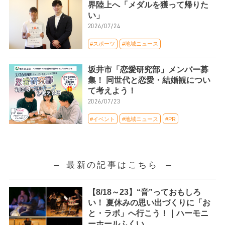
界陸上へ「メダルを獲って帰りた
い」
2026/07/24
#スポーツ
#地域ニュース
坂井市「恋愛研究部」メンバー募
集！ 同世代と恋愛・結婚観につい
て考えよう！
2026/07/23
#イベント
#地域ニュース
#PR
最新の記事はこちら
【8/18～23】“音”っておもしろ
い！ 夏休みの思い出づくりに「お
と・ラボ」へ行こう！｜ハーモニ
ーホールふくい