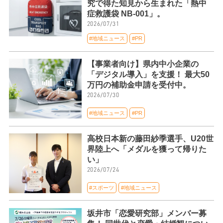
究で得た知見から生まれた「熱中
症救護袋 NB-001」。
2026/07/31
#地域ニュース
#PR
【事業者向け】県内中小企業の
「デジタル導入」を支援！ 最大50
万円の補助金申請を受付中。
2026/07/30
#地域ニュース
#PR
高校日本新の藤田紗季選手、U20世
界陸上へ「メダルを獲って帰りた
い」
2026/07/24
#スポーツ
#地域ニュース
坂井市「恋愛研究部」メンバー募