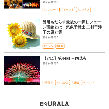
2026/08/05
#コンサート
#イベント
#エンタメ
酷暑もたらす最後の一押しフェー
ン現象とは｜気象予報士 二村千津
子の風と雲
2026/08/04
#コラム
#連載
【8/11】第44回 三国花火
2026/08/04
#子育て
#おでかけ
#連載
#イベント