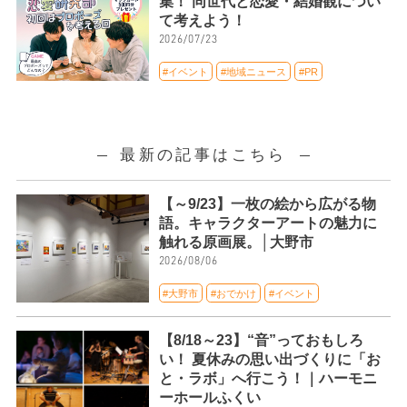
集！ 同世代と恋愛・結婚観につい
て考えよう！
2026/07/23
#イベント
#地域ニュース
#PR
最新の記事はこちら
【～9/23】一枚の絵から広がる物
語。キャラクターアートの魅力に
触れる原画展。│大野市
2026/08/06
#大野市
#おでかけ
#イベント
【8/18～23】“音”っておもしろ
い！ 夏休みの思い出づくりに「お
と・ラボ」へ行こう！｜ハーモニ
ーホールふくい