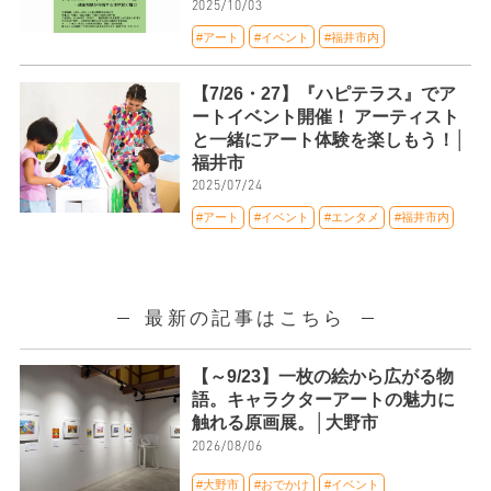
2025/10/03
#アート
#イベント
#福井市内
【7/26・27】『ハピテラス』でア
ートイベント開催！ アーティスト
と一緒にアート体験を楽しもう！│
福井市
2025/07/24
#アート
#イベント
#エンタメ
#福井市内
最新の記事はこちら
【～9/23】一枚の絵から広がる物
語。キャラクターアートの魅力に
触れる原画展。│大野市
2026/08/06
#大野市
#おでかけ
#イベント