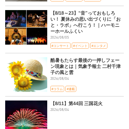
【8/18～23】“音”っておもしろ
い！ 夏休みの思い出づくりに「お
と・ラボ」へ行こう！｜ハーモニ
ーホールふくい
2026/08/05
#コンサート
#イベント
#エンタメ
酷暑もたらす最後の一押しフェー
ン現象とは｜気象予報士 二村千津
子の風と雲
2026/08/04
#コラム
#連載
【8/11】第44回 三国花火
2026/08/04