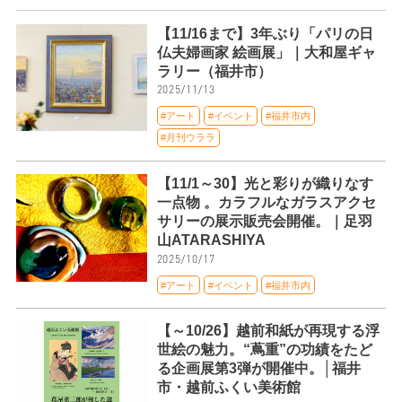
【11/16まで】3年ぶり「パリの日
仏夫婦画家 絵画展」｜大和屋ギャ
ラリー（福井市）
2025/11/13
#アート
#イベント
#福井市内
#月刊ウララ
【11/1～30】光と彩りが織りなす
一点物 。カラフルなガラスアクセ
サリーの展示販売会開催。｜足羽
山ATARASHIYA
2025/10/17
#アート
#イベント
#福井市内
【～10/26】越前和紙が再現する浮
世絵の魅力。“蔦重”の功績をたど
る企画展第3弾が開催中。│福井
市・越前ふくい美術館