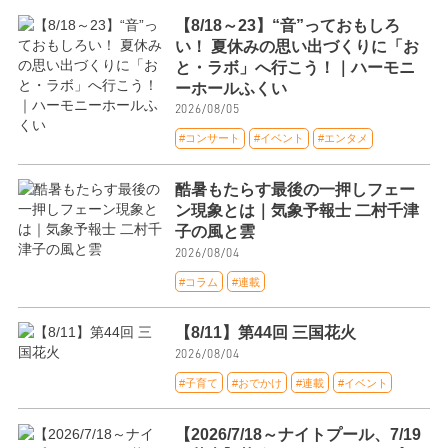
【8/18～23】“音”っておもしろ
い！ 夏休みの思い出づくりに「お
と・ラボ」へ行こう！｜ハーモニ
ーホールふくい
2026/08/05
#コンサート
#イベント
#エンタメ
酷暑もたらす最後の一押しフェー
ン現象とは｜気象予報士 二村千津
子の風と雲
2026/08/04
#コラム
#連載
【8/11】第44回 三国花火
2026/08/04
#子育て
#おでかけ
#連載
#イベント
【2026/7/18～ナイトプール、7/19