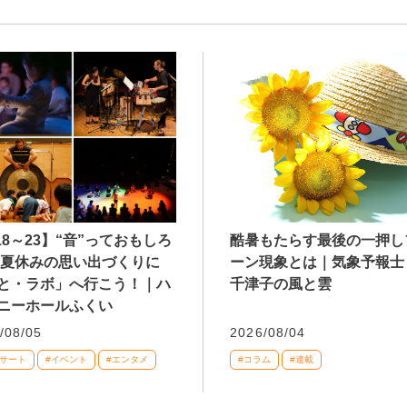
/18～23】“音”っておもしろ
酷暑もたらす最後の一押し
 夏休みの思い出づくりに
ーン現象とは｜気象予報士
と・ラボ」へ行こう！｜ハ
千津子の風と雲
ニーホールふくい
/08/05
2026/08/04
ンサート
#イベント
#エンタメ
#コラム
#連載