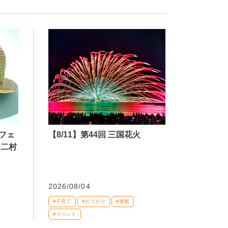
【8/11】第44回 三国花火
フェ
 二村
2026/08/04
#子育て
#おでかけ
#連載
#イベント