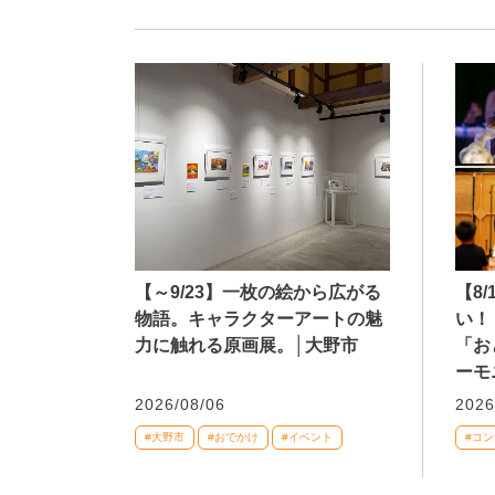
【～9/23】一枚の絵から広がる
【8
物語。キャラクターアートの魅
い！
力に触れる原画展。│大野市
「お
ーモ
2026/08/06
2026
#大野市
#おでかけ
#イベント
#コ