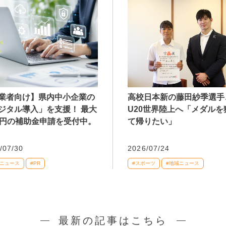
業者向け】県内中小企業の
高校日本新の藤田紗季選手
ジタル導入」を支援！ 最大
U20世界陸上へ「メダルを
万円の補助金申請を受付中。
て帰りたい」
/07/30
2026/07/24
域ニュース
#PR
#スポーツ
#地域ニュース
最新の記事はこちら