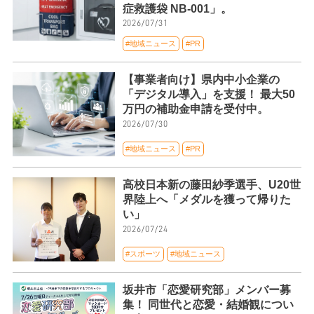
症救護袋 NB-001」。
2026/07/31
#地域ニュース
#PR
【事業者向け】県内中小企業の
「デジタル導入」を支援！ 最大50
万円の補助金申請を受付中。
2026/07/30
#地域ニュース
#PR
高校日本新の藤田紗季選手、U20世
界陸上へ「メダルを獲って帰りた
い」
2026/07/24
#スポーツ
#地域ニュース
坂井市「恋愛研究部」メンバー募
集！ 同世代と恋愛・結婚観につい