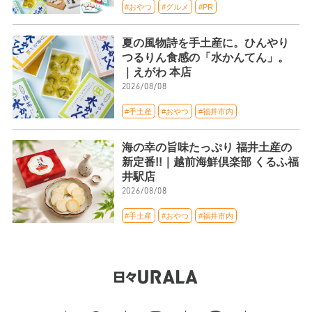
#おやつ
#グルメ
#PR
夏の風物詩を手土産に。ひんやり
つるりん食感の「水かんてん」。
｜えがわ 本店
2026/08/08
#手土産
#おやつ
#福井市内
海の幸の旨味たっぷり 福井土産の
新定番!!｜越前海鮮倶楽部 くるふ福
井駅店
2026/08/08
#手土産
#おやつ
#福井市内