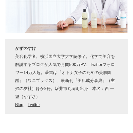
かずのすけ
美容化学者。横浜国立大学大学院修了。化学で美容を
解説するブログが人気で月間500万PV、Twitterフォロ
ワー14万人超。著書は『オトナ女子のための美肌図
鑑』（ワニブックス）、最新刊『美肌成分事典』（主
婦の友社）ほか9冊。坂井市丸岡町出身。本名：西 一
総（かずさ）
Blog
Twitter