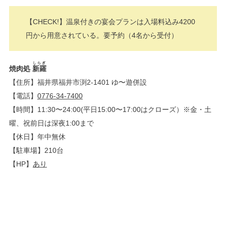
【CHECK!】温泉付きの宴会プランは入場料込み4200
円から用意されている。要予約（4名から受付）
しらぎ
焼肉処
新羅
【住所】福井県福井市渕2-1401 ゆ〜遊併設
【電話】
0776-34-7400
【時間】11:30〜24:00(平日15:00〜17:00はクローズ）※金・土
曜、祝前日は深夜1:00まで
【休日】年中無休
【駐車場】210台
【HP】
あり