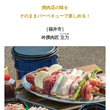
焼肉店の味を
そのままバーベキューで楽しめる！
［福井市］
たつりき
吟撰肉匠
立力