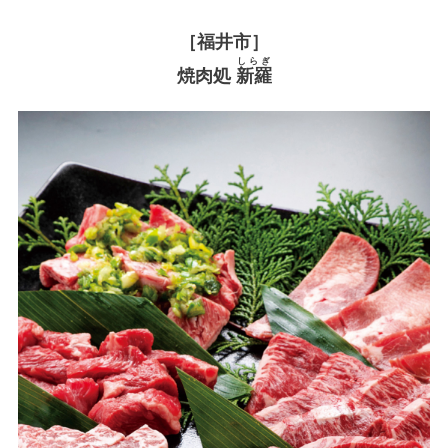
［福井市］
しらぎ
焼肉処
新羅