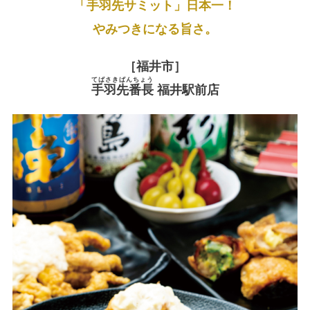
「手羽先サミット」日本一！
やみつきになる旨さ。
［福井市］
てばさきばんちょう
手羽先番長
福井駅前店