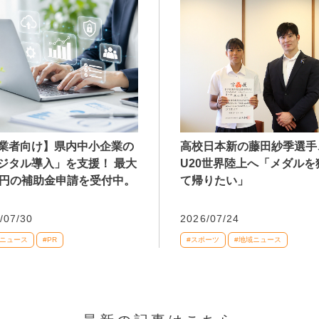
業者向け】県内中小企業の
高校日本新の藤田紗季選手
ジタル導入」を支援！ 最大
U20世界陸上へ「メダルを
万円の補助金申請を受付中。
て帰りたい」
/07/30
2026/07/24
域ニュース
#PR
#スポーツ
#地域ニュース