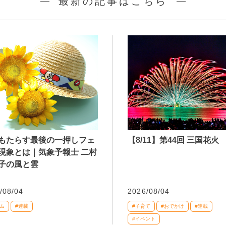
最新の記事はこちら
もたらす最後の一押しフェ
【8/11】第44回 三国花火
現象とは｜気象予報士 二村
子の風と雲
/08/04
2026/08/04
ム
#連載
#子育て
#おでかけ
#連載
#イベント