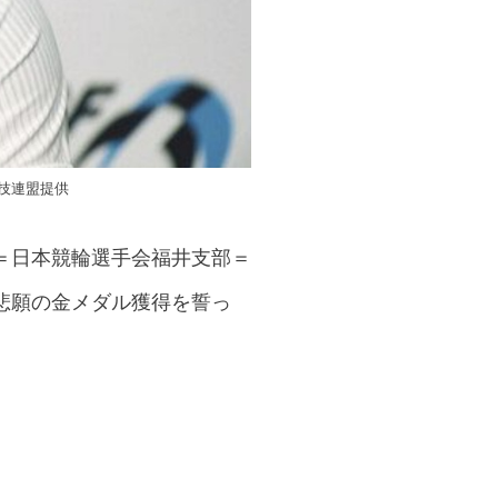
技連盟提供
＝日本競輪選手会福井支部＝
悲願の金メダル獲得を誓っ