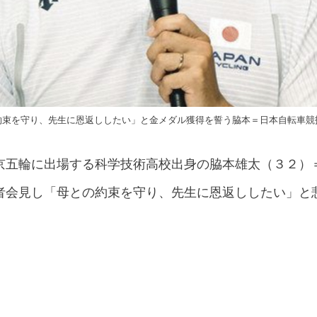
約束を守り、先生に恩返ししたい」と金メダル獲得を誓う脇本＝日本自転車競
京五輪に出場する科学技術高校出身の脇本雄太（３２）
者会見し「母との約束を守り、先生に恩返ししたい」と