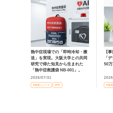
熱中症現場での「即時冷却・搬
【事
送」を実現。大阪大学との共同
「デ
研究で得た知見から生まれた
50
「熱中症救護袋 NB-001」。
2026/07/31
2026
#地域ニュース
#PR
#地