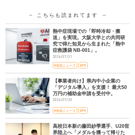
こちらも読まれてます
熱中症現場での「即時冷却・搬
送」を実現。大阪大学との共同研
究で得た知見から生まれた「熱中
症救護袋 NB-001」。
2026/07/31
#地域ニュース
#PR
【事業者向け】県内中小企業の
「デジタル導入」を支援！ 最大50
万円の補助金申請を受付中。
2026/07/30
#地域ニュース
#PR
高校日本新の藤田紗季選手、U20世
界陸上へ「メダルを獲って帰りた