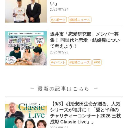
い」
2026/07/24
#スポーツ
#地域ニュース
坂井市「恋愛研究部」メンバー募
集！ 同世代と恋愛・結婚観につい
て考えよう！
2026/07/23
#イベント
#地域ニュース
#PR
最新の記事はこちら
【9/3】明治安田生命が贈る、人気
シリーズが福井に！「愛と平和の
チャリティーコンサート2026 三枝
成彰 Classic Live」。
2026/08/07