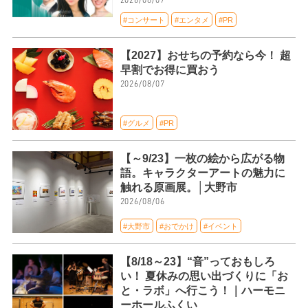
#コンサート
#エンタメ
#PR
【2027】おせちの予約なら今！ 超
早割でお得に買おう
2026/08/07
#グルメ
#PR
【～9/23】一枚の絵から広がる物
語。キャラクターアートの魅力に
触れる原画展。│大野市
2026/08/06
#大野市
#おでかけ
#イベント
【8/18～23】“音”っておもしろ
い！ 夏休みの思い出づくりに「お
と・ラボ」へ行こう！｜ハーモニ
ーホールふくい