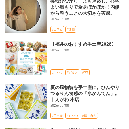
寝転びながら、よもぎ蒸し。心地
よい温もりで全身ぽかぽか！内側
から整うことの大切さを実感。
2026/08/08
#コラム
#連載
【福井のおすすめ手土産2026】
2026/08/08
#おやつ
#グルメ
#PR
夏の風物詩を手土産に。ひんやり
つるりん食感の「水かんてん」。
｜えがわ 本店
2026/08/08
#手土産
#おやつ
#福井市内