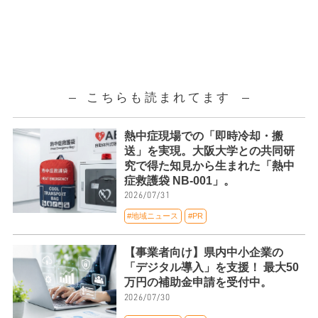
こちらも読まれてます
熱中症現場での「即時冷却・搬
送」を実現。大阪大学との共同研
究で得た知見から生まれた「熱中
症救護袋 NB-001」。
2026/07/31
#地域ニュース
#PR
【事業者向け】県内中小企業の
「デジタル導入」を支援！ 最大50
万円の補助金申請を受付中。
2026/07/30