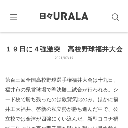
１９日に４強激突 高校野球福井大会
2021/07/19
第百三回全国高校野球選手権福井大会は十九日、
福井市の県営球場で準決勝二試合が行われる。シ
ード校で勝ち残ったのは敦賀気比のみ。ほかに福
井工大福井、啓新の私立勢が勝ち進んだ中で、公
立校では金津が四強にくい込んだ。新型コロナ禍