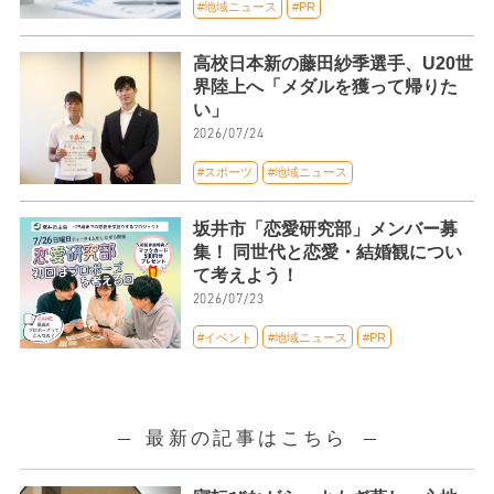
#地域ニュース
#PR
高校日本新の藤田紗季選手、U20世
界陸上へ「メダルを獲って帰りた
い」
2026/07/24
#スポーツ
#地域ニュース
坂井市「恋愛研究部」メンバー募
集！ 同世代と恋愛・結婚観につい
て考えよう！
2026/07/23
#イベント
#地域ニュース
#PR
最新の記事はこちら