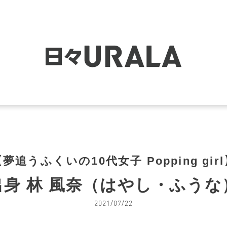
夢追うふくいの10代女子 Popping gir
出身 林 風奈（はやし・ふうな
2021/07/22