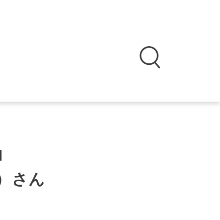
l】
）さん