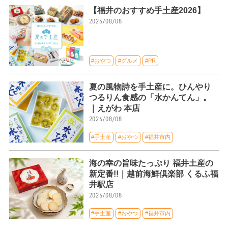
【福井のおすすめ手土産2026】
2026/08/08
#おやつ
#グルメ
#PR
夏の風物詩を手土産に。ひんやり
つるりん食感の「水かんてん」。
｜えがわ 本店
2026/08/08
#手土産
#おやつ
#福井市内
海の幸の旨味たっぷり 福井土産の
新定番!!｜越前海鮮倶楽部 くるふ福
井駅店
2026/08/08
#手土産
#おやつ
#福井市内