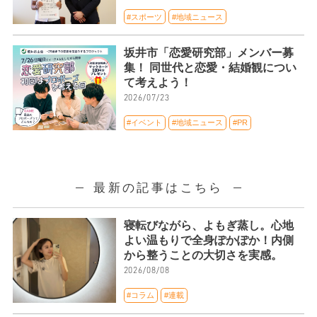
#スポーツ
#地域ニュース
坂井市「恋愛研究部」メンバー募
集！ 同世代と恋愛・結婚観につい
て考えよう！
2026/07/23
#イベント
#地域ニュース
#PR
最新の記事はこちら
寝転びながら、よもぎ蒸し。心地
よい温もりで全身ぽかぽか！内側
から整うことの大切さを実感。
2026/08/08
#コラム
#連載