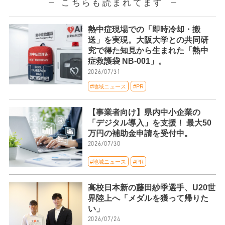
こちらも読まれてます
熱中症現場での「即時冷却・搬
送」を実現。大阪大学との共同研
究で得た知見から生まれた「熱中
症救護袋 NB-001」。
2026/07/31
#地域ニュース
#PR
【事業者向け】県内中小企業の
「デジタル導入」を支援！ 最大50
万円の補助金申請を受付中。
2026/07/30
#地域ニュース
#PR
高校日本新の藤田紗季選手、U20世
界陸上へ「メダルを獲って帰りた
い」
2026/07/24