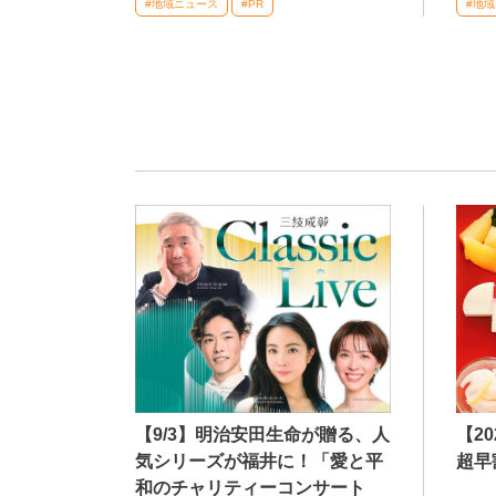
#地域ニュース
#PR
#地
【9/3】明治安田生命が贈る、人
【2
気シリーズが福井に！「愛と平
超早
和のチャリティーコンサート