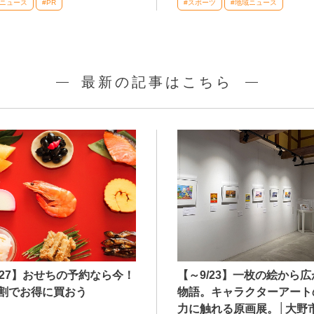
域ニュース
#PR
#スポーツ
#地域ニュース
最新の記事はこちら
027】おせちの予約なら今！
【～9/23】一枚の絵から
割でお得に買おう
物語。キャラクターアート
力に触れる原画展。│大野