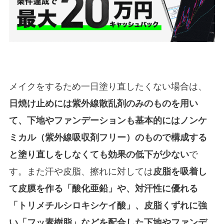
メイクをするため一日塗り直したくない場合は、
日焼け止めには紫外線散乱剤のみのものを用い
て、下地やファンデーションも基本的にはノンケ
ミカル（紫外線吸収剤フリー）のもので構成する
と塗り直しをしなくても効果の低下が少ない
で
す。また汗や皮脂、擦れに対しては
皮脂を吸着し
て皮膜を作る「酸化亜鉛」や、対汗性に優れる
「トリメチルシロキシケイ酸」、皮脂くずれに強
い「フッ素樹脂」などを配合した下地やファンデ