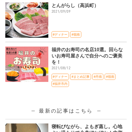
とんがらし（高浜町）
2021/09/09
#ディナー
#嶺南
福井のお寿司の名店10選。回らな
いお寿司屋さんで自分へのご褒美
を！
2021/08/12
#ディナー
#まとめ記事
#丹南
#嶺南
#福井市内
最新の記事はこちら
寝転びながら、よもぎ蒸し。心地