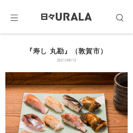
『寿し 丸勘』（敦賀市）
2021/08/12