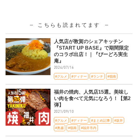
こちらも読まれてます
人気店が敦賀のシェアキッチン
『START UP BASE』で期間限定
のコラボ出店！｜『びーどろ実生
庵』
2024/07/16
#グルメ
#ディナー
#ランチ
#嶺南
福井の焼肉、人気店15選。美味し
い肉を食べて元気になろう！【第2
弾】
2021/09/10
#グルメ
#ディナー
#まとめ記事
#坂井
#奥越
#嶺南
#福井市内