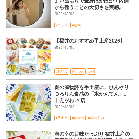
よい温もりで全身ぽかぽか！内側
から整うことの大切さを実感。
2026/08/08
#コラム
#連載
【福井のおすすめ手土産2026】
2026/08/08
#おやつ
#グルメ
#PR
夏の風物詩を手土産に。ひんやり
つるりん食感の「水かんてん」。
｜えがわ 本店
2026/08/08
#手土産
#おやつ
#福井市内
海の幸の旨味たっぷり 福井土産の