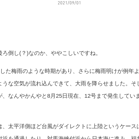
2021/09/01
ろ倒し(？)なのか、ややこしいですね。
ずした梅雨のような時期があり、さらに梅雨明けが例年
ような空気が流れ込んできて、大雨を降らせました。そ
、なんやかんやと8月25日現在、12号まで発生してい
は、太平洋側ほど台風がダイレクトに上陸というケース
付近を通過したり、対馬海峡付近から日本海に進み、福