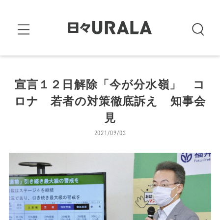
宣言１２日解除「今が分水嶺」 コ
ロナ 若者の対策徹底訴え 知事会
見
2021/09/03