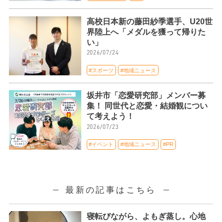
高校日本新の藤田紗季選手、U20世
界陸上へ「メダルを獲って帰りた
い」
2026/07/24
#スポーツ
#地域ニュース
坂井市「恋愛研究部」メンバー募
集！ 同世代と恋愛・結婚観につい
て考えよう！
2026/07/23
#イベント
#地域ニュース
#PR
最新の記事はこちら
寝転びながら、よもぎ蒸し。心地