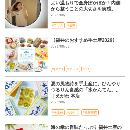
よい温もりで全身ぽかぽか！内側
から整うことの大切さを実感。
2026/08/08
#コラム
#連載
【福井のおすすめ手土産2026】
2026/08/08
#おやつ
#グルメ
#PR
夏の風物詩を手土産に。ひんやり
つるりん食感の「水かんてん」。
｜えがわ 本店
2026/08/08
#手土産
#おやつ
#福井市内
海の幸の旨味たっぷり 福井土産の