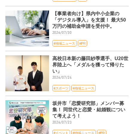
【事業者向け】県内中小企業の
「デジタル導入」を支援！ 最大50
万円の補助金申請を受付中。
2026/07/30
#地域ニュース
#PR
高校日本新の藤田紗季選手、U20世
界陸上へ「メダルを獲って帰りた
い」
2026/07/24
#スポーツ
#地域ニュース
坂井市「恋愛研究部」メンバー募
集！ 同世代と恋愛・結婚観につい
て考えよう！
2026/07/23
#イベント
#地域ニュース
#PR