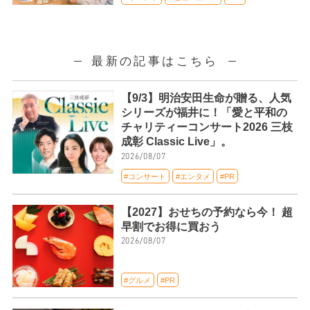
最新の記事はこちら
【9/3】明治安田生命が贈る、人気
シリーズが福井に！「愛と平和の
チャリティーコンサート2026 三枝
成彰 Classic Live」。
2026/08/07
#コンサート
#エンタメ
#PR
【2027】おせちの予約なら今！ 超
早割でお得に買おう
2026/08/07
#グルメ
#PR