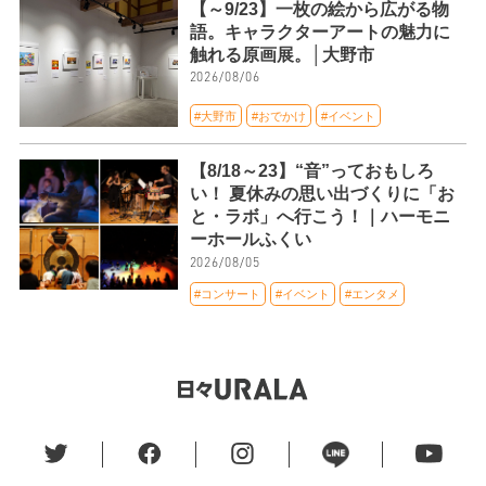
【～9/23】一枚の絵から広がる物
語。キャラクターアートの魅力に
触れる原画展。│大野市
2026/08/06
#大野市
#おでかけ
#イベント
【8/18～23】“音”っておもしろ
い！ 夏休みの思い出づくりに「お
と・ラボ」へ行こう！｜ハーモニ
ーホールふくい
2026/08/05
#コンサート
#イベント
#エンタメ