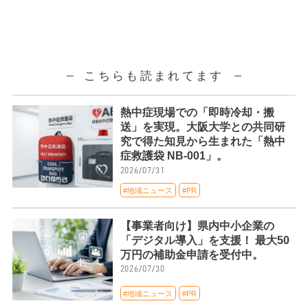
こちらも読まれてます
熱中症現場での「即時冷却・搬
送」を実現。大阪大学との共同研
究で得た知見から生まれた「熱中
症救護袋 NB-001」。
2026/07/31
#地域ニュース
#PR
【事業者向け】県内中小企業の
「デジタル導入」を支援！ 最大50
万円の補助金申請を受付中。
2026/07/30
#地域ニュース
#PR