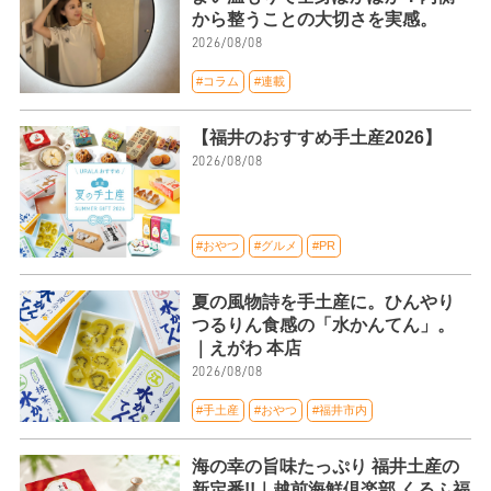
から整うことの大切さを実感。
2026/08/08
#コラム
#連載
【福井のおすすめ手土産2026】
2026/08/08
#おやつ
#グルメ
#PR
夏の風物詩を手土産に。ひんやり
つるりん食感の「水かんてん」。
｜えがわ 本店
2026/08/08
#手土産
#おやつ
#福井市内
海の幸の旨味たっぷり 福井土産の
新定番!!｜越前海鮮倶楽部 くるふ福