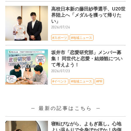
高校日本新の藤田紗季選手、U20世
界陸上へ「メダルを獲って帰りた
い」
2026/07/24
#スポーツ
#地域ニュース
坂井市「恋愛研究部」メンバー募
集！ 同世代と恋愛・結婚観につい
て考えよう！
2026/07/23
#イベント
#地域ニュース
#PR
最新の記事はこちら
寝転びながら、よもぎ蒸し。心地
よい温もりで全身ぽかぽか！内側