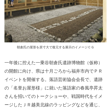
朝倉氏の屋形を原寸大で復元する展示のイメージＣＧ
一年後に控えた一乗谷朝倉氏遺跡博物館（仮称）
の開館に向け、県は十月ごろから福井市内でＰＲ
イベントを開催する。落語芸術協会会長で、遺跡
の「名誉お屋形様」に就いた落語家の春風亭昇太
さんを招いてのトークショーや、戦国時代をイメ
ージしたＪＲ越美北線のラッピングなどを通じ、