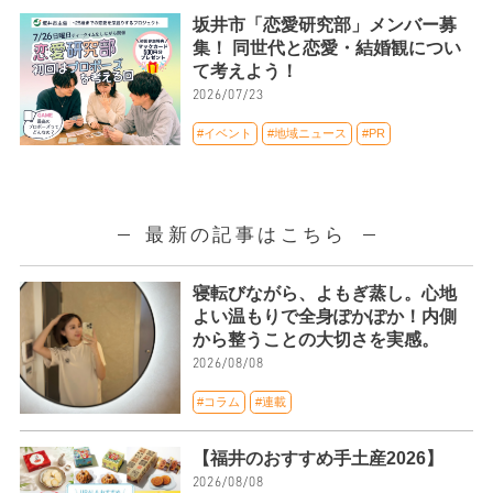
坂井市「恋愛研究部」メンバー募
集！ 同世代と恋愛・結婚観につい
て考えよう！
2026/07/23
#イベント
#地域ニュース
#PR
最新の記事はこちら
寝転びながら、よもぎ蒸し。心地
よい温もりで全身ぽかぽか！内側
から整うことの大切さを実感。
2026/08/08
#コラム
#連載
【福井のおすすめ手土産2026】
2026/08/08