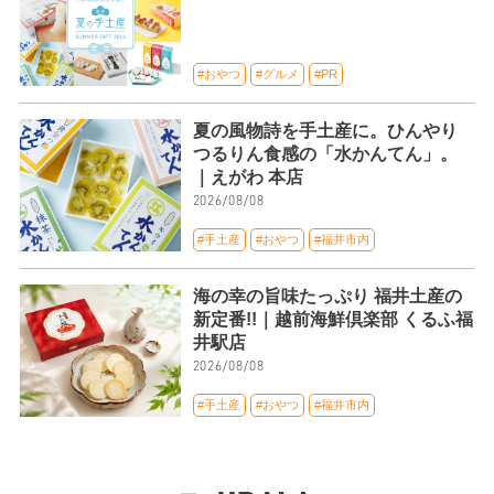
#おやつ
#グルメ
#PR
夏の風物詩を手土産に。ひんやり
つるりん食感の「水かんてん」。
｜えがわ 本店
2026/08/08
#手土産
#おやつ
#福井市内
海の幸の旨味たっぷり 福井土産の
新定番!!｜越前海鮮倶楽部 くるふ福
井駅店
2026/08/08
#手土産
#おやつ
#福井市内