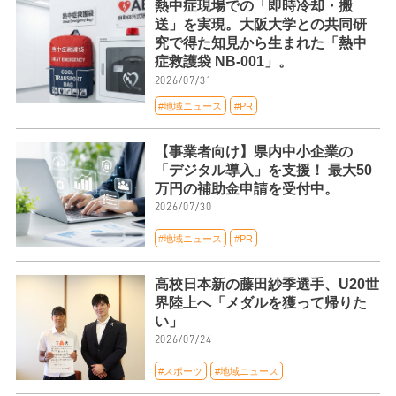
熱中症現場での「即時冷却・搬
送」を実現。大阪大学との共同研
究で得た知見から生まれた「熱中
症救護袋 NB-001」。
2026/07/31
#地域ニュース
#PR
【事業者向け】県内中小企業の
「デジタル導入」を支援！ 最大50
万円の補助金申請を受付中。
2026/07/30
#地域ニュース
#PR
高校日本新の藤田紗季選手、U20世
界陸上へ「メダルを獲って帰りた
い」
2026/07/24
#スポーツ
#地域ニュース