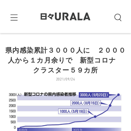
県内感染累計３０００人に ２０００
人から１カ月余りで 新型コロナ
クラスター５９カ所
2021/09/24