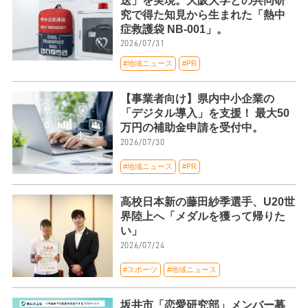
送」を実現。大阪大学との共同研
究で得た知見から生まれた「熱中
症救護袋 NB-001」。
2026/07/31
#地域ニュース
#PR
【事業者向け】県内中小企業の
「デジタル導入」を支援！ 最大50
万円の補助金申請を受付中。
2026/07/30
#地域ニュース
#PR
高校日本新の藤田紗季選手、U20世
界陸上へ「メダルを獲って帰りた
い」
2026/07/24
#スポーツ
#地域ニュース
坂井市「恋愛研究部」メンバー募