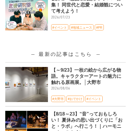
集！ 同世代と恋愛・結婚観につい
て考えよう！
2026/07/23
#イベント
#地域ニュース
#PR
最新の記事はこちら
【～9/23】一枚の絵から広がる物
語。キャラクターアートの魅力に
触れる原画展。│大野市
2026/08/06
#大野市
#おでかけ
#イベント
【8/18～23】“音”っておもしろ
い！ 夏休みの思い出づくりに「お
と・ラボ」へ行こう！｜ハーモニ