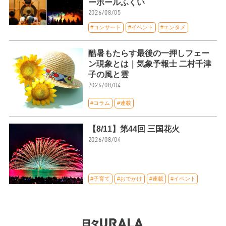
ーホールふくい
2026/08/05
#コンサート
#イベント
#エンタメ
酷暑もたらす最後の一押しフェー
ン現象とは｜気象予報士 二村千津
子の風と雲
2026/08/04
#コラム
#連載
【8/11】第44回 三国花火
2026/08/04
#子育て
#おでかけ
#連載
#イベント