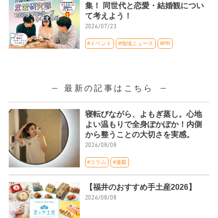
集！ 同世代と恋愛・結婚観につい
て考えよう！
2026/07/23
#イベント
#地域ニュース
#PR
最新の記事はこちら
寝転びながら、よもぎ蒸し。心地
よい温もりで全身ぽかぽか！内側
から整うことの大切さを実感。
2026/08/08
#コラム
#連載
【福井のおすすめ手土産2026】
2026/08/08