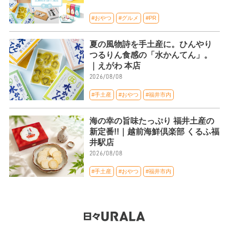
#おやつ
#グルメ
#PR
夏の風物詩を手土産に。ひんやり
つるりん食感の「水かんてん」。
｜えがわ 本店
2026/08/08
#手土産
#おやつ
#福井市内
海の幸の旨味たっぷり 福井土産の
新定番!!｜越前海鮮倶楽部 くるふ福
井駅店
2026/08/08
#手土産
#おやつ
#福井市内