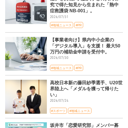
究で得た知見から生まれた「熱中
症救護袋 NB-001」。
2026/07/31
#地域ニュース
#PR
【事業者向け】県内中小企業の
「デジタル導入」を支援！ 最大50
万円の補助金申請を受付中。
2026/07/30
#地域ニュース
#PR
高校日本新の藤田紗季選手、U20世
界陸上へ「メダルを獲って帰りた
い」
2026/07/24
#スポーツ
#地域ニュース
坂井市「恋愛研究部」メンバー募