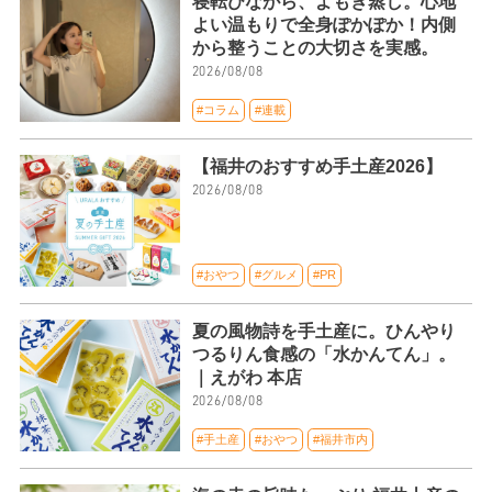
寝転びながら、よもぎ蒸し。心地
よい温もりで全身ぽかぽか！内側
から整うことの大切さを実感。
2026/08/08
#コラム
#連載
【福井のおすすめ手土産2026】
2026/08/08
#おやつ
#グルメ
#PR
夏の風物詩を手土産に。ひんやり
つるりん食感の「水かんてん」。
｜えがわ 本店
2026/08/08
#手土産
#おやつ
#福井市内