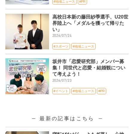
#地域ニュース
#PR
高校日本新の藤田紗季選手、U20世
界陸上へ「メダルを獲って帰りた
い」
2026/07/24
#スポーツ
#地域ニュース
坂井市「恋愛研究部」メンバー募
集！ 同世代と恋愛・結婚観につい
て考えよう！
2026/07/23
#イベント
#地域ニュース
#PR
最新の記事はこちら