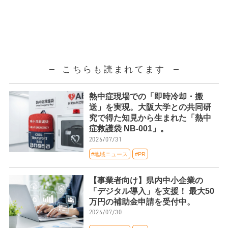
こちらも読まれてます
熱中症現場での「即時冷却・搬
送」を実現。大阪大学との共同研
究で得た知見から生まれた「熱中
症救護袋 NB-001」。
2026/07/31
#地域ニュース
#PR
【事業者向け】県内中小企業の
「デジタル導入」を支援！ 最大50
万円の補助金申請を受付中。
2026/07/30