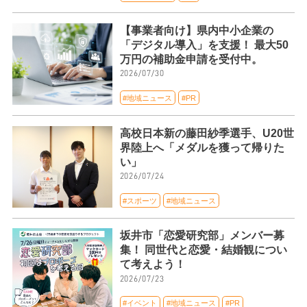
【事業者向け】県内中小企業の
「デジタル導入」を支援！ 最大50
万円の補助金申請を受付中。
2026/07/30
#地域ニュース
#PR
高校日本新の藤田紗季選手、U20世
界陸上へ「メダルを獲って帰りた
い」
2026/07/24
#スポーツ
#地域ニュース
坂井市「恋愛研究部」メンバー募
集！ 同世代と恋愛・結婚観につい
て考えよう！
2026/07/23
#イベント
#地域ニュース
#PR