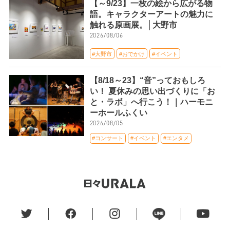
【～9/23】一枚の絵から広がる物
語。キャラクターアートの魅力に
触れる原画展。│大野市
2026/08/06
#大野市
#おでかけ
#イベント
【8/18～23】“音”っておもしろ
い！ 夏休みの思い出づくりに「お
と・ラボ」へ行こう！｜ハーモニ
ーホールふくい
2026/08/05
#コンサート
#イベント
#エンタメ