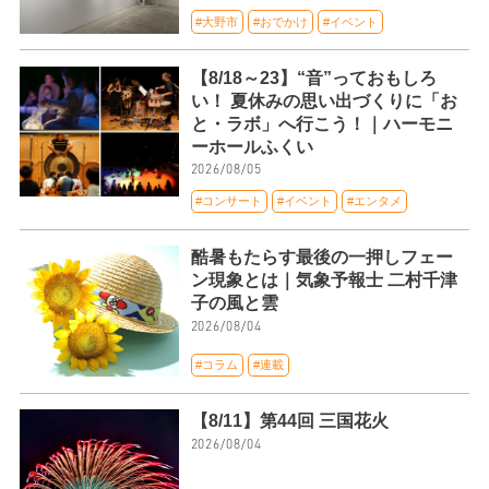
#大野市
#おでかけ
#イベント
【8/18～23】“音”っておもしろ
い！ 夏休みの思い出づくりに「お
と・ラボ」へ行こう！｜ハーモニ
ーホールふくい
2026/08/05
#コンサート
#イベント
#エンタメ
酷暑もたらす最後の一押しフェー
ン現象とは｜気象予報士 二村千津
子の風と雲
2026/08/04
#コラム
#連載
【8/11】第44回 三国花火
2026/08/04