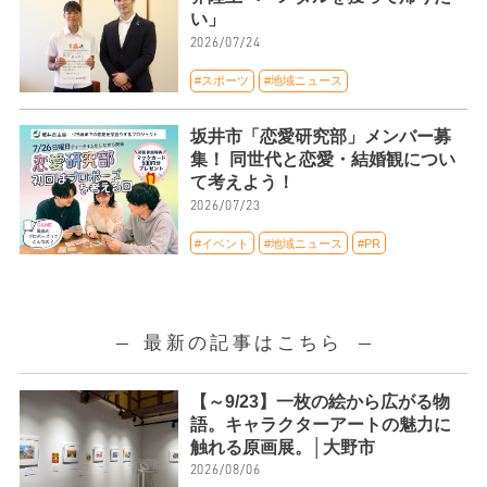
い」
2026/07/24
#スポーツ
#地域ニュース
坂井市「恋愛研究部」メンバー募
集！ 同世代と恋愛・結婚観につい
て考えよう！
2026/07/23
#イベント
#地域ニュース
#PR
最新の記事はこちら
【～9/23】一枚の絵から広がる物
語。キャラクターアートの魅力に
触れる原画展。│大野市
2026/08/06