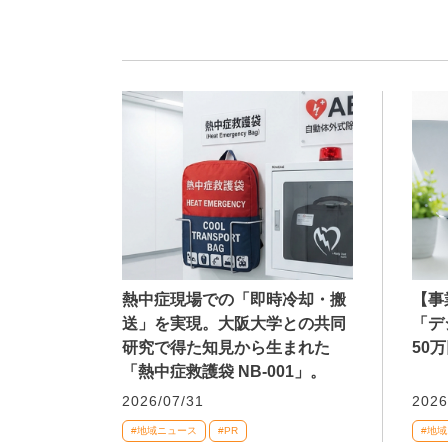
熱中症現場での「即時冷却・搬
【事
送」を実現。大阪大学との共同
「デ
研究で得た知見から生まれた
50
「熱中症救護袋 NB-001」。
2026/07/31
2026
#地域ニュース
#PR
#地