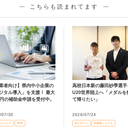
こちらも読まれてます
業者向け】県内中小企業の
高校日本新の藤田紗季選手
ジタル導入」を支援！ 最大
U20世界陸上へ「メダルを
万円の補助金申請を受付中。
て帰りたい」
/07/30
2026/07/24
域ニュース
#PR
#スポーツ
#地域ニュース