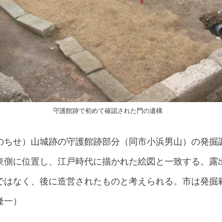
守護館跡で初めて確認された門の遺構
のちせ）山城跡の守護館跡部分（同市小浜男山）の発掘
東側に位置し、江戸時代に描かれた絵図と一致する。露
ではなく、後に造営されたものと考えられる。市は発掘
隆一）