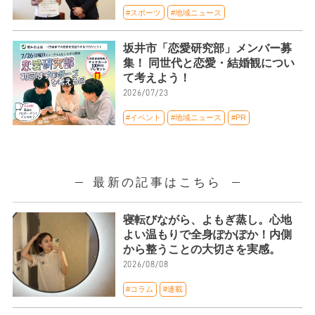
#スポーツ
#地域ニュース
坂井市「恋愛研究部」メンバー募
集！ 同世代と恋愛・結婚観につい
て考えよう！
2026/07/23
#イベント
#地域ニュース
#PR
最新の記事はこちら
寝転びながら、よもぎ蒸し。心地
よい温もりで全身ぽかぽか！内側
から整うことの大切さを実感。
2026/08/08
#コラム
#連載