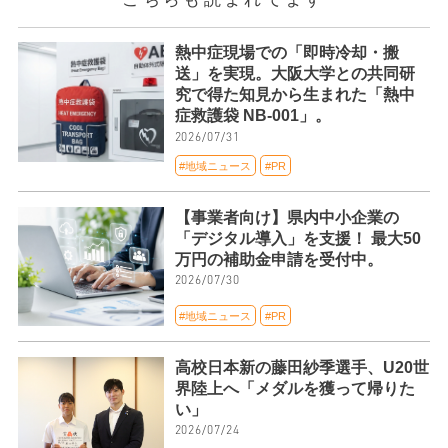
熱中症現場での「即時冷却・搬
送」を実現。大阪大学との共同研
究で得た知見から生まれた「熱中
症救護袋 NB-001」。
2026/07/31
#地域ニュース
#PR
【事業者向け】県内中小企業の
「デジタル導入」を支援！ 最大50
万円の補助金申請を受付中。
2026/07/30
#地域ニュース
#PR
高校日本新の藤田紗季選手、U20世
界陸上へ「メダルを獲って帰りた
い」
2026/07/24