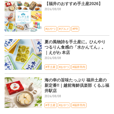
【福井のおすすめ手土産2026】
2026/08/08
#おやつ
#グルメ
#PR
夏の風物詩を手土産に。ひんやり
つるりん食感の「水かんてん」。
｜えがわ 本店
2026/08/08
#手土産
#おやつ
#福井市内
海の幸の旨味たっぷり 福井土産の
新定番!!｜越前海鮮倶楽部 くるふ福
井駅店
2026/08/08
#手土産
#おやつ
#福井市内