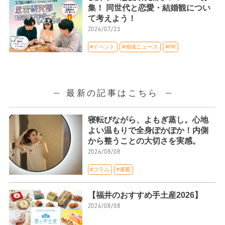
集！ 同世代と恋愛・結婚観につい
て考えよう！
2026/07/23
#イベント
#地域ニュース
#PR
最新の記事はこちら
寝転びながら、よもぎ蒸し。心地
よい温もりで全身ぽかぽか！内側
から整うことの大切さを実感。
2026/08/08
#コラム
#連載
【福井のおすすめ手土産2026】
2026/08/08