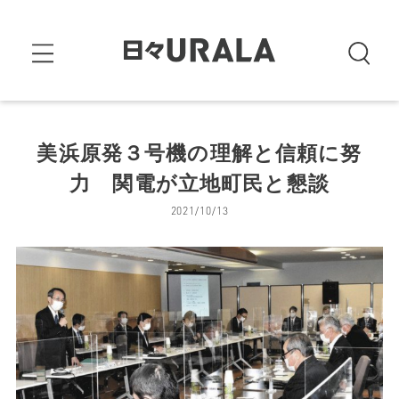
美浜原発３号機の理解と信頼に努
力 関電が立地町民と懇談
2021/10/13