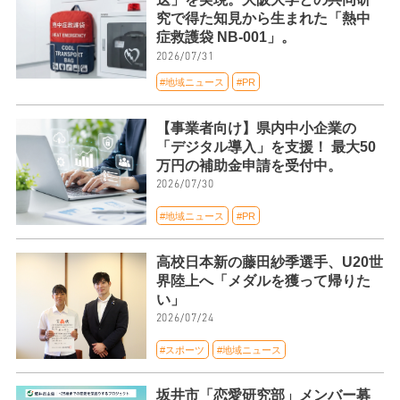
究で得た知見から生まれた「熱中
症救護袋 NB-001」。
2026/07/31
#地域ニュース
#PR
【事業者向け】県内中小企業の
「デジタル導入」を支援！ 最大50
万円の補助金申請を受付中。
2026/07/30
#地域ニュース
#PR
高校日本新の藤田紗季選手、U20世
界陸上へ「メダルを獲って帰りた
い」
2026/07/24
#スポーツ
#地域ニュース
坂井市「恋愛研究部」メンバー募