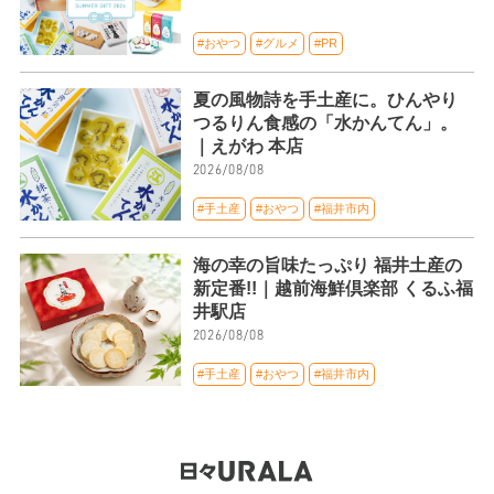
#おやつ
#グルメ
#PR
夏の風物詩を手土産に。ひんやり
つるりん食感の「水かんてん」。
｜えがわ 本店
2026/08/08
#手土産
#おやつ
#福井市内
海の幸の旨味たっぷり 福井土産の
新定番!!｜越前海鮮倶楽部 くるふ福
井駅店
2026/08/08
#手土産
#おやつ
#福井市内