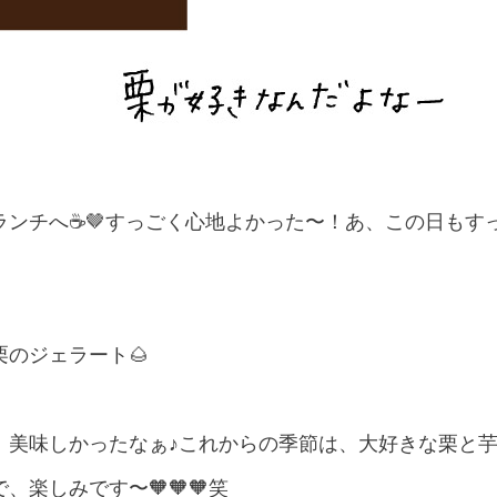
ンチへ☕️🤎すっごく心地よかった〜！あ、この日もす
のジェラート🌰
！美味しかったなぁ♪これからの季節は、大好きな栗と
楽しみです〜🧡🧡🧡笑