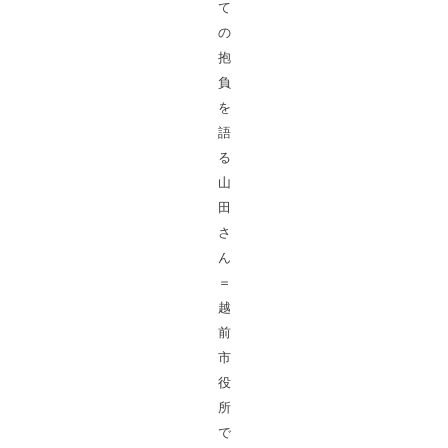
て
の
抱
負
を
語
る
山
田
さ
ん
＝
越
前
市
役
所
で