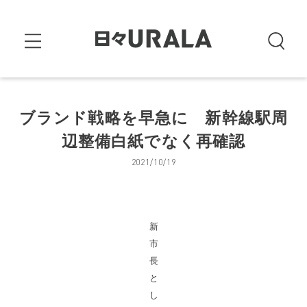
ブランド戦略を早急に 新幹線駅周
辺整備白紙でなく再確認
2021/10/19
新
市
長
と
し