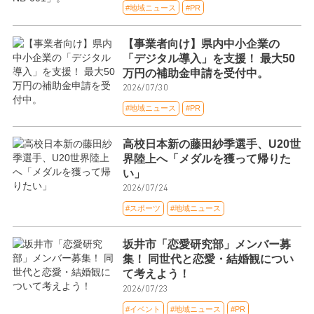
#地域ニュース
#PR
【事業者向け】県内中小企業の
「デジタル導入」を支援！ 最大50
万円の補助金申請を受付中。
2026/07/30
#地域ニュース
#PR
高校日本新の藤田紗季選手、U20世
界陸上へ「メダルを獲って帰りた
い」
2026/07/24
#スポーツ
#地域ニュース
坂井市「恋愛研究部」メンバー募
集！ 同世代と恋愛・結婚観につい
て考えよう！
2026/07/23
#イベント
#地域ニュース
#PR